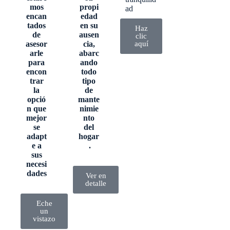
mos
propi
ad
encan
edad
tados
en su
Haz
de
ausen
clic
asesor
cia,
aquí
arle
abarc
para
ando
encon
todo
trar
tipo
la
de
opció
mante
n que
nimie
mejor
nto
se
del
adapt
hogar
e a
.
sus
necesi
dades
Ver en
detalle
Eche
un
vistazo