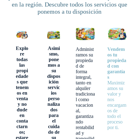
en la región. Descubre todos los servicios que
ponemos a tu disposición
Explo
Asimi
Administ
Vendem
re
smo,
ramos su
os tu
todas
pone
propieda
propieda
las
mos a
d de
d con
propi
su
forma
garantía
edade
dispos
integral,
s
s que
ición
tanto en
Maximiz
tenem
servic
alquiler
amos su
os en
ios
tradiciona
valor y
venta
perso
l como
nos
y no
naliza
vacacion
encargam
dude
dos
al,
os de
en
para
garantiza
todo el
conta
el
ndo
proceso
ctarn
cuida
rentabilid
por ti.
os;
do de
ad y
estare
su
tranquilid