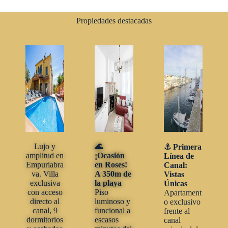
Propiedades destacadas
Lujo y
🌊
⚓ Primera
amplitud en
¡Ocasión
Línea de
Empuriabra
en Roses!
Canal:
va. Villa
A 350m de
Vistas
exclusiva
la playa
Únicas
con acceso
Piso
Apartament
directo al
luminoso y
o exclusivo
canal, 9
funcional a
frente al
dormitorios
escasos
canal