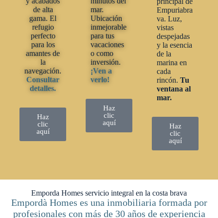
y acabados
minutos del
principal de
de alta
mar.
Empuriabra
gama. El
Ubicación
va. Luz,
refugio
inmejorable
vistas
perfecto
para tus
despejadas
para los
vacaciones
y la esencia
amantes de
o como
de la
la
inversión.
marina en
navegación.
¡Ven a
cada
Consultar
verlo!
rincón.
Tu
detalles.
ventana al
mar.
Haz
clic
Haz
aquí
clic
Haz
aquí
clic
aquí
Emporda Homes servicio integral en la costa brava
Empordà Homes es una inmobiliaria formada por
profesionales con más de 30 años de experiencia