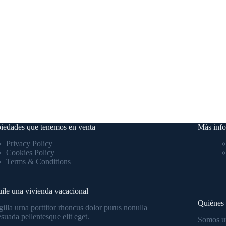
iedades que tenemos en venta
Más inf
Privacy Policy
Cookies Policy
Terms & Conditions
ile una vivienda vacacional
Quiénes
gilla urna porttitor rhoncus dolor purus nonulla
suada pellentesque elit eget.
Somos un