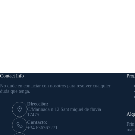
Contact Info
Prop
No dude en contactar con nosotros para resolver cualquier
duda que tenga.
Dirección:
C/Marinada n 12 Sant miquel de fluvia
Alqu
17475
Contacto:
Frin
+34 636367271
male